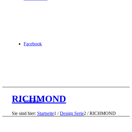
Facebook
RICHMOND
Instagram
Sie sind hier:
Startseite
1
/
Design Serie
2
/
RICHMOND