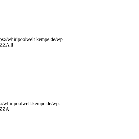
tps://whirlpoolwelt-kempe.de/wp-
ZZA ll
s://whirlpoolwelt-kempe.de/wp-
IZZA