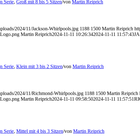
n Serie
,
Groß mit 8 bis 5 Sitzen
/
von
Martin Reiprich
uploads/2024/11/Jackson-Whirlpools.jpg
1188
1500
Martin Reiprich
ht
g-Logo.png
Martin Reiprich
2024-11-11 10:26:34
2024-11-11 11:57:43
J
n Serie
,
Klein mit 3 bis 2 Sitzen
/
von
Martin Reiprich
/uploads/2024/11/Richmond-Whirlpools.jpg
1188
1500
Martin Reiprich
g-Logo.png
Martin Reiprich
2024-11-11 09:58:50
2024-11-11 11:57:51
R
n Serie
,
Mittel mit 4 bis 3 Sitzen
/
von
Martin Reiprich