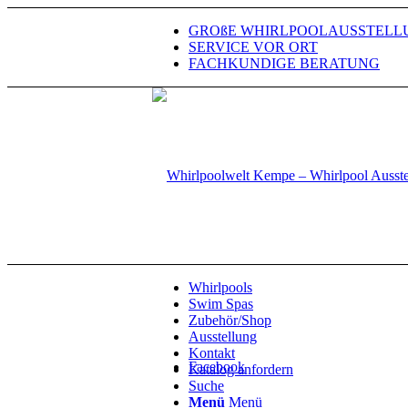
GROßE WHIRLPOOLAUSSTELL
SERVICE VOR ORT
FACHKUNDIGE BERATUNG
Whirlpools
Swim Spas
Zubehör/Shop
Ausstellung
Kontakt
Facebook
Katalog anfordern
Suche
Menü
Menü