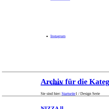
Instagram
Archiv für die Kateg
Youtube
Sie sind hier:
Startseite
1
/
Design Serie
NIZZA ll