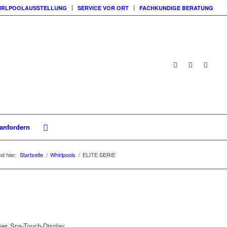
IRLPOOLAUSSTELLUNG
SERVICE VOR ORT
FACHKUNDIGE BERATUNG
 anfordern
nd hier:
Startseite
/
Whirlpools
/
ELITE SERIE
oßes
Spa-Touch-Display.