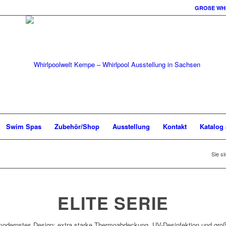
GROßE WH
Swim Spas
Zubehör/Shop
Ausstellung
Kontakt
Katalog
Sie si
ELITE SERIE
modernstes Design: e
xtra starke Thermoabdeckung,
UV-Desinfektion und gr