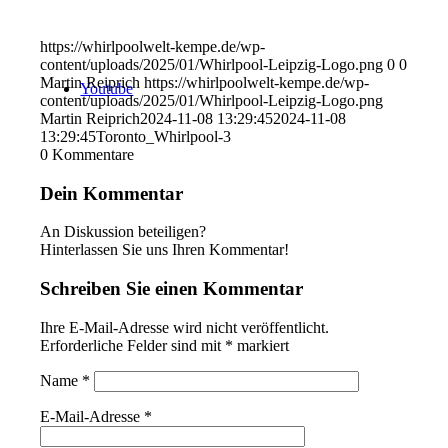
https://whirlpoolwelt-kempe.de/wp-
content/uploads/2025/01/Whirlpool-Leipzig-Logo.png
0
0
Martin Reiprich
https://whirlpoolwelt-kempe.de/wp-
Youtube
content/uploads/2025/01/Whirlpool-Leipzig-Logo.png
Martin Reiprich
2024-11-08 13:29:45
2024-11-08
13:29:45
Toronto_Whirlpool-3
0
Kommentare
Dein Kommentar
An Diskussion beteiligen?
Hinterlassen Sie uns Ihren Kommentar!
Schreiben Sie einen Kommentar
Ihre E-Mail-Adresse wird nicht veröffentlicht.
Erforderliche Felder sind mit
*
markiert
Name
*
E-Mail-Adresse
*