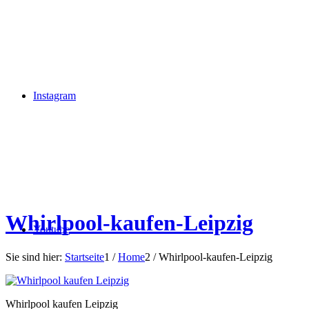
Instagram
Whirlpool-kaufen-Leipzig
Youtube
Sie sind hier:
Startseite
1
/
Home
2
/
Whirlpool-kaufen-Leipzig
Whirlpool kaufen Leipzig