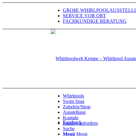
GROßE WHIRLPOOLAUSSTELL
SERVICE VOR ORT
FACHKUNDIGE BERATUNG
Whirlpools
Swim Spas
Zubehör/Shop
Ausstellung
Kontakt
Facebook
Katalog anfordern
Suche
Menü
Menü