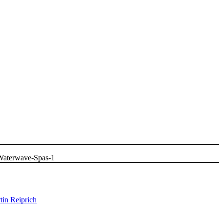
Waterwave-Spas-1
tin Reiprich