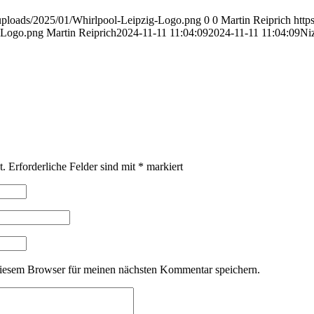
/uploads/2025/01/Whirlpool-Leipzig-Logo.png
0
0
Martin Reiprich
http
g-Logo.png
Martin Reiprich
2024-11-11 11:04:09
2024-11-11 11:04:09
Ni
t.
Erforderliche Felder sind mit
*
markiert
iesem Browser für meinen nächsten Kommentar speichern.