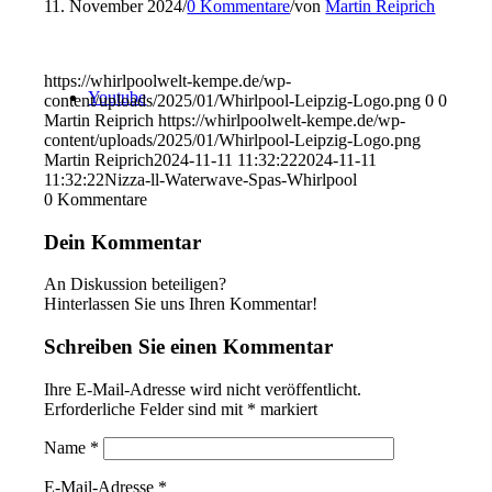
11. November 2024
/
0 Kommentare
/
von
Martin Reiprich
https://whirlpoolwelt-kempe.de/wp-
Youtube
content/uploads/2025/01/Whirlpool-Leipzig-Logo.png
0
0
Martin Reiprich
https://whirlpoolwelt-kempe.de/wp-
content/uploads/2025/01/Whirlpool-Leipzig-Logo.png
Martin Reiprich
2024-11-11 11:32:22
2024-11-11
11:32:22
Nizza-ll-Waterwave-Spas-Whirlpool
0
Kommentare
Dein Kommentar
An Diskussion beteiligen?
Hinterlassen Sie uns Ihren Kommentar!
Schreiben Sie einen Kommentar
Ihre E-Mail-Adresse wird nicht veröffentlicht.
Erforderliche Felder sind mit
*
markiert
Name
*
E-Mail-Adresse
*