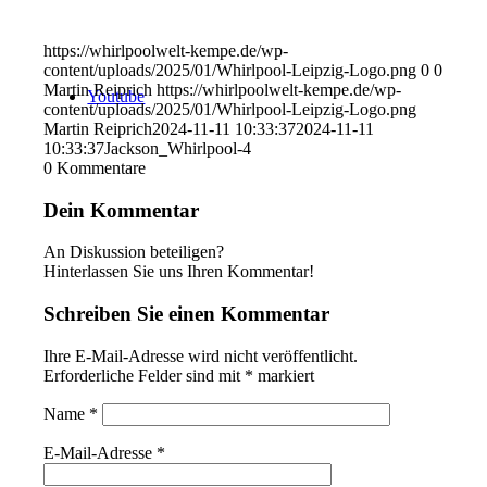
https://whirlpoolwelt-kempe.de/wp-
content/uploads/2025/01/Whirlpool-Leipzig-Logo.png
0
0
Martin Reiprich
https://whirlpoolwelt-kempe.de/wp-
Youtube
content/uploads/2025/01/Whirlpool-Leipzig-Logo.png
Martin Reiprich
2024-11-11 10:33:37
2024-11-11
10:33:37
Jackson_Whirlpool-4
0
Kommentare
Dein Kommentar
An Diskussion beteiligen?
Hinterlassen Sie uns Ihren Kommentar!
Schreiben Sie einen Kommentar
Ihre E-Mail-Adresse wird nicht veröffentlicht.
Erforderliche Felder sind mit
*
markiert
Name
*
E-Mail-Adresse
*