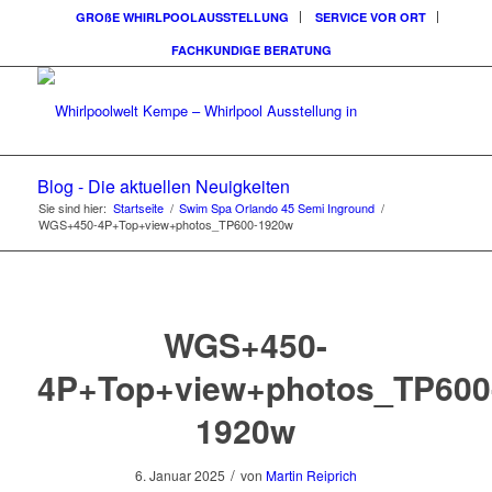
GROßE WHIRLPOOLAUSSTELLUNG
SERVICE VOR ORT
FACHKUNDIGE BERATUNG
Blog - Die aktuellen Neuigkeiten
Sie sind hier:
Startseite
/
Swim Spa Orlando 45 Semi Inground
/
WGS+450-4P+Top+view+photos_TP600-1920w
WGS+450-
4P+Top+view+photos_TP600
1920w
/
6. Januar 2025
von
Martin Reiprich