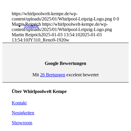
https://whirlpoolwelt-kempe.de/wp-
content/uploads/2025/01/Whirlpool-Leipzig-Logo.png
0
0
Martin Reiprich
https://whirlpoolwelt-kempe.de/wp-
Youtube
content/uploads/2025/01/Whirlpool-Leipzig-Logo.png
Martin Reiprich
2025-01-03 13:54:10
2025-01-03
13:54:10
JY310_Reno9-1920w
Google Bewertungen
Mit
26 Bertungen
excelent bewertet
Über Whirlpoolwelt Kempe
Kontakt
Neuigkeiten
Showroom