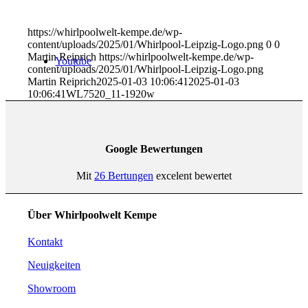
https://whirlpoolwelt-kempe.de/wp-
content/uploads/2025/01/Whirlpool-Leipzig-Logo.png
0
0
Martin Reiprich
https://whirlpoolwelt-kempe.de/wp-
Youtube
content/uploads/2025/01/Whirlpool-Leipzig-Logo.png
Martin Reiprich
2025-01-03 10:06:41
2025-01-03
10:06:41
WL7520_11-1920w
Google Bewertungen
Mit
26 Bertungen
excelent bewertet
Über Whirlpoolwelt Kempe
Kontakt
Neuigkeiten
Showroom