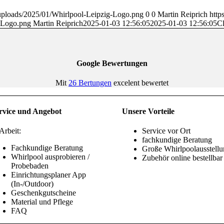
/uploads/2025/01/Whirlpool-Leipzig-Logo.png
0
0
Martin Reiprich
http
g-Logo.png
Martin Reiprich
2025-01-03 12:56:05
2025-01-03 12:56:05
C
Google Bewertungen
Mit
26 Bertungen
excelent bewertet
rvice und Angebot
Unsere Vorteile
Arbeit:
Service vor Ort
fachkundige Beratung
Fachkundige Beratung
Große Whirlpoolausstell
Whirlpool ausprobieren /
Zubehör online bestellbar
Probebaden
Einrichtungsplaner App
(In-/Outdoor)
Geschenkgutscheine
Material und Pflege
FAQ